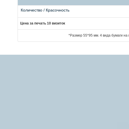
Количество / Красочность
Цена за печать 10 визиток
*Размер 55*95 мм. 4 вида бумаги на
Отправьте
файл
на
расчет
Имя
Телефон
*
e-mail
*