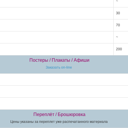
~
30
70
~
200
Постеры / Плакаты / Афиши
Заказать on-line
Переплёт / Брошюровка
Цены указаны за переплет уже распечатанного материала