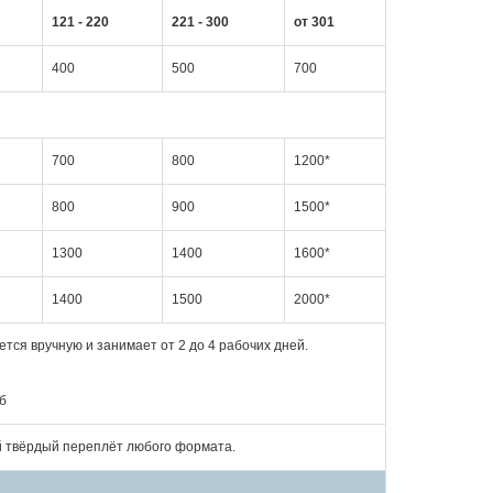
121 - 220
221 - 300
от 301
400
500
700
700
800
1200*
800
900
1500*
1300
1400
1600*
1400
1500
2000*
тся вручную и занимает от 2 до 4 рабочих дней.
б
й твёрдый переплёт любого формата.