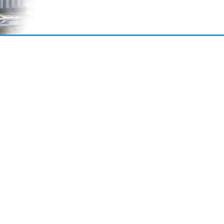
Полиграфия на заказ
я
Все виды оперативной полиграфии:
раздаточный материал для конференций,
календари, листовая продукция,
е.
дипломы и грамоты, брошюровка на
за
пластиковую или металлическую
пружину и многое другое.