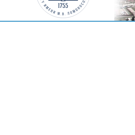
Печать авторефератов
Пере
Печать и брошюровка авторефератов по
Твердый пер
ГОСТ Р 7.0.11 за один день. Пять цветов
страниц. О
бумаги 160 г/м2 для обложки. Бумага 80
"Кожа" ра
г/м2 для внутреннего бока. Брошюровка
обложке. Фор
на скобы. Калькулятор расчета точной
с
цены с формой онлайн заказа.