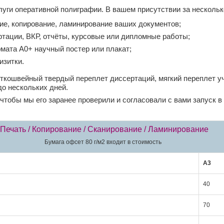
уги оперативной полиграфии. В вашем присутствии за нескольк
ие, копирование, ламинирование ваших документов;
ртации, ВКР, отчёты, курсовые или дипломные работы;
мата А0+ научный постер или плакат;
изитки.
иткошвейный твердый переплет диссертаций, мягкий переплет у
до нескольких дней.
чтобы мы его заранее проверили и согласовали с вами запуск в
Печать / Копирование / Сканирование / Ламинирование
Бумага офсет 80 г/м2 входит в стоимость
А3
40
70