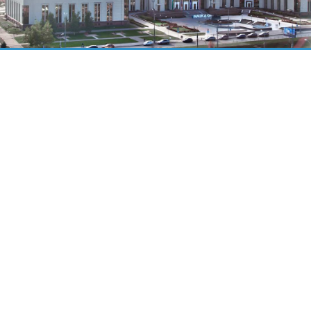
плет диссертации
Постеры
еплет диссертации до 1000
Широкоформатная печать постеров дл
бложки фактура "Лён" или
научных докладов до формата А0+.
зных цветов. Тиснение на
Печать плакатов и афиш на холсте,
ма предварительного заказа
фотобумаге или самоклеющейся пленк
 калькулятором.
Удобная форма предварительного зака
чтобы не ждать очереди.