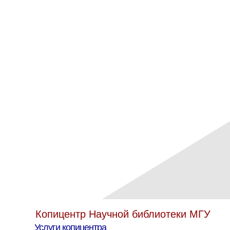
Переплет ВКР
Твердый переплет и брошюровка на
Печать моно
пружину ВКР, курсовых и дипломных
методи
работ. Распечатаем или переплетем уже
Определени
распечатанную работу.
авторского 
Брошюров
перепл
Копицентр Научной библиотеки МГУ
Услуги копицентра