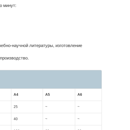
о минут:
чебно-научной литературы, изготовление
 производство.
А4
А5
А6
25
~
~
40
~
~