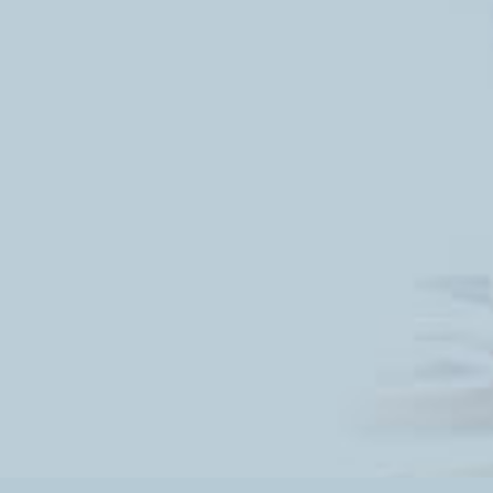
Файл не выбран!
Загрузите макет
Загрузите макет
Согласие на обработку персональных данных
QuickForm