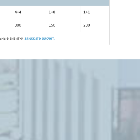
4+4
1+0
1+1
300
150
230
льные визитки
закажите расчёт.