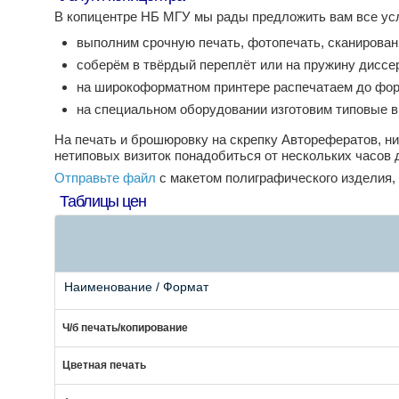
В копицентре НБ МГУ мы рады предложить вам все усл
выполним срочную печать, фотопечать, сканирован
соберём в твёрдый переплёт или на пружину диссе
на широкоформатном принтере распечатаем до фор
на специальном оборудовании изготовим типовые в
На печать и брошюровку на скрепку Авторефератов, н
нетиповых визиток понадобиться от нескольких часов 
Отправьте файл
с макетом полиграфического изделия, 
Таблицы цен
Наименование / Формат
Ч/б печать/копирование
Цветная печать