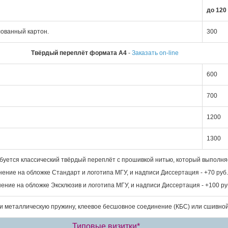
до 120
лованный картон.
300
Твёрдый переплёт формата А4
-
Заказать on-line
600
700
1200
1300
буется классический твёрдый переплёт с прошивкой нитью, который выполняе
снение на обложке Стандарт и логотипа МГУ, и надписи Диссертация - +70 руб.
снение на обложке Эксклюзив и логотипа МГУ, и надписи Диссертация - +100 ру
и металлическую пружину, клеевое бесшовное соединение (КБС) или сшивно
Типовые визитки*